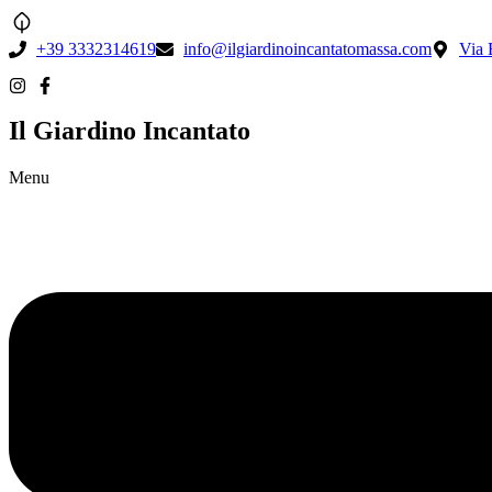
+39 3332314619
info@ilgiardinoincantatomassa.com
Via 
Il Giardino Incantato
Menu