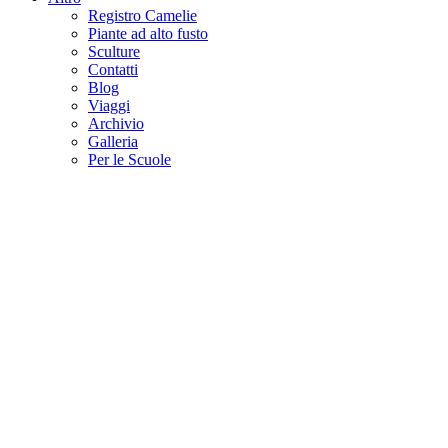
Registro Camelie
Piante ad alto fusto
Sculture
Contatti
Blog
Viaggi
Archivio
Galleria
Per le Scuole