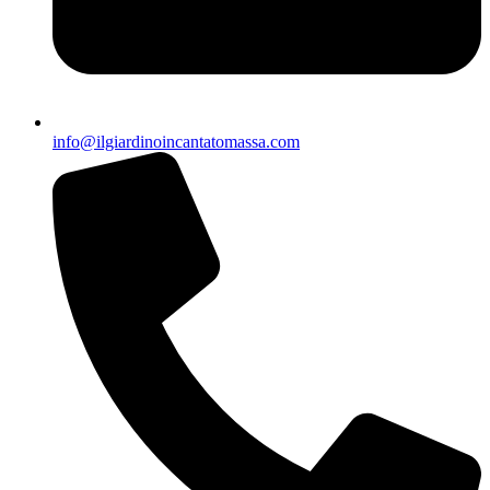
info@ilgiardinoincantatomassa.com