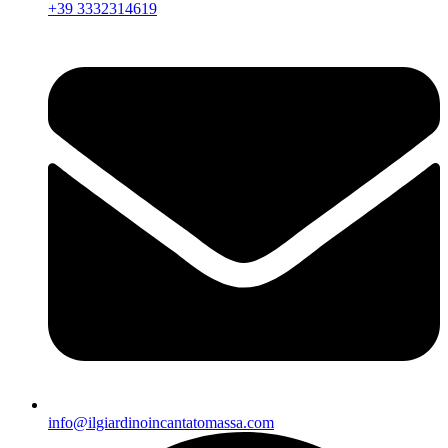
+39 3332314619
info@ilgiardinoincantatomassa.com