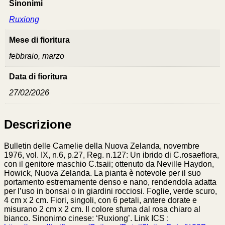
Sinonimi
Ruxiong
Mese di fioritura
febbraio, marzo
Data di fioritura
27/02/2026
Descrizione
Bulletin delle Camelie della Nuova Zelanda, novembre
1976, vol. IX, n.6, p.27, Reg. n.127: Un ibrido di C.rosaeflora,
con il genitore maschio C.tsaii; ottenuto da Neville Haydon,
Howick, Nuova Zelanda. La pianta è notevole per il suo
portamento estremamente denso e nano, rendendola adatta
per l’uso in bonsai o in giardini rocciosi. Foglie, verde scuro,
4 cm x 2 cm. Fiori, singoli, con 6 petali, antere dorate e
misurano 2 cm x 2 cm. Il colore sfuma dal rosa chiaro al
bianco. Sinonimo cinese: ‘Ruxiong’. Link ICS :