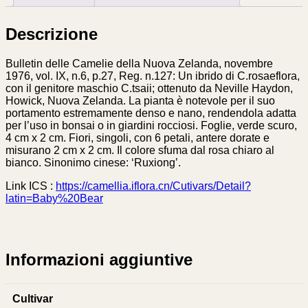
Descrizione
Bulletin delle Camelie della Nuova Zelanda, novembre
1976, vol. IX, n.6, p.27, Reg. n.127: Un ibrido di C.rosaeflora,
con il genitore maschio C.tsaii; ottenuto da Neville Haydon,
Howick, Nuova Zelanda. La pianta è notevole per il suo
portamento estremamente denso e nano, rendendola adatta
per l’uso in bonsai o in giardini rocciosi. Foglie, verde scuro,
4 cm x 2 cm. Fiori, singoli, con 6 petali, antere dorate e
misurano 2 cm x 2 cm. Il colore sfuma dal rosa chiaro al
bianco. Sinonimo cinese: ‘Ruxiong’.
Link ICS :
https://camellia.iflora.cn/Cutivars/Detail?
latin=Baby%20Bear
Informazioni aggiuntive
Cultivar