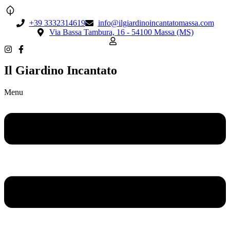
+39 3332314619
info@ilgiardinoincantatomassa.com
Via Bassa Tambura, 16 - 54100 Massa (MS)
Il Giardino Incantato
Menu