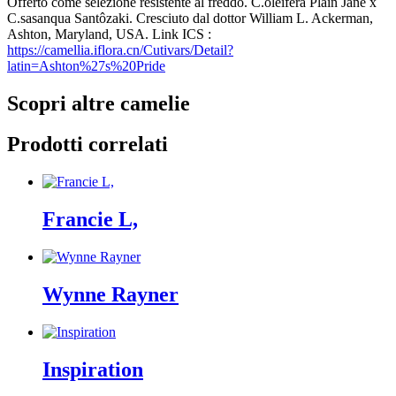
Offerto come selezione resistente al freddo. C.oleifera Plain Jane x
C.sasanqua Santôzaki. Cresciuto dal dottor William L. Ackerman,
Ashton, Maryland, USA. Link ICS :
https://camellia.iflora.cn/Cutivars/Detail?
latin=Ashton%27s%20Pride
Scopri altre camelie
Prodotti correlati
Francie L,
Wynne Rayner
Inspiration