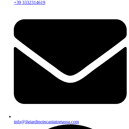
+39 3332314619
info@ilgiardinoincantatomassa.com