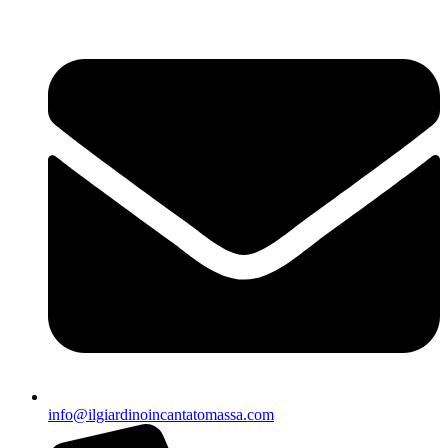
info@ilgiardinoincantatomassa.com