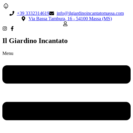
+39 3332314619
info@ilgiardinoincantatomassa.com
Via Bassa Tambura, 16 - 54100 Massa (MS)
Il Giardino Incantato
Menu