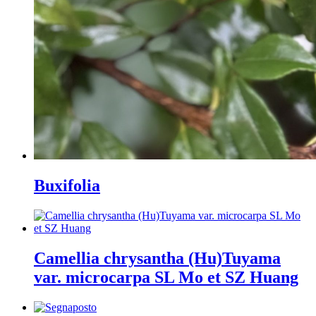
Buxifolia
Camellia chrysantha (Hu)Tuyama
var. microcarpa SL Mo et SZ Huang