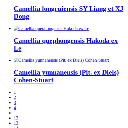
Camellia longruiensis SY Liang et XJ
Dong
Camellia quephongensis Hakoda ex
Le
Camellia yunnanensis (Pit. ex Diels)
Cohen-Stuart
1
2
3
4
…
12
13