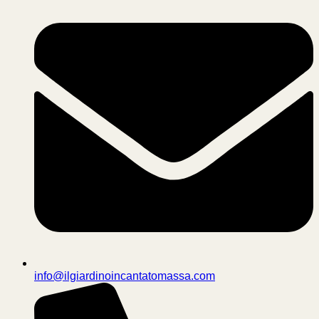
info@ilgiardinoincantatomassa.com