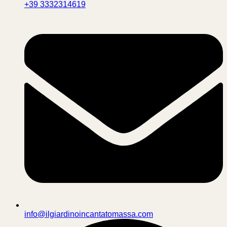
+39 3332314619
info@ilgiardinoincantatomassa.com