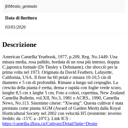
febbraio, gennaio
Data di fioritura
03/01/2026
Descrizione
American Camellia Yearbook, 1977, p.209, Reg. No.1449: Una
misura media, rosa pallido, bordata di un rosa più intenso, doppia
C.japonica formale (Dr Tinsley x Debutante), che sbocciò per la
prima volta nel 1973. Originata da David Feathers, Lafayette,
California, USA. Il fiore ha 60 petali e misura 10-10,5 cm di
diametro e 5 cm di profondità. Rimane a lungo sul cespuglio. La
crescita della pianta è eretta, densa e rapida con foglie verde scuro,
lunghe 8,5 cm x larghe 5 cm. Foto a colori, copertina, New Zealand
Camellia Bulletin, vol.XII, No.3, 1981 e ACRS., 1990, Camellia
News, No.113. Sinonimo cinese: “Xiwang”. Questa cultivar è stata
premiata come pianta AGM (Award of Garden Merit) dalla Royal
Horticultural Society nel 2002 con velocità H5 (resistente: inverno
freddo; da -15°C a -10°C). Link ICS :
https://camellia.iflora.cn/Cutivars/Detail?latin=Desire