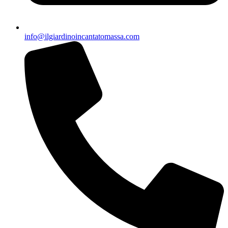
info@ilgiardinoincantatomassa.com