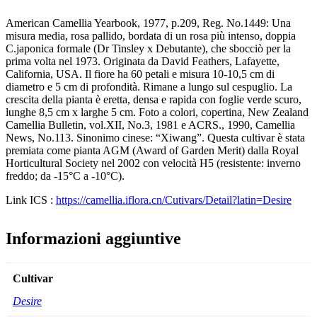
American Camellia Yearbook, 1977, p.209, Reg. No.1449: Una
misura media, rosa pallido, bordata di un rosa più intenso, doppia
C.japonica formale (Dr Tinsley x Debutante), che sbocciò per la
prima volta nel 1973. Originata da David Feathers, Lafayette,
California, USA. Il fiore ha 60 petali e misura 10-10,5 cm di
diametro e 5 cm di profondità. Rimane a lungo sul cespuglio. La
crescita della pianta è eretta, densa e rapida con foglie verde scuro,
lunghe 8,5 cm x larghe 5 cm. Foto a colori, copertina, New Zealand
Camellia Bulletin, vol.XII, No.3, 1981 e ACRS., 1990, Camellia
News, No.113. Sinonimo cinese: “Xiwang”. Questa cultivar è stata
premiata come pianta AGM (Award of Garden Merit) dalla Royal
Horticultural Society nel 2002 con velocità H5 (resistente: inverno
freddo; da -15°C a -10°C).
Link ICS :
https://camellia.iflora.cn/Cutivars/Detail?latin=Desire
Informazioni aggiuntive
Cultivar
Desire