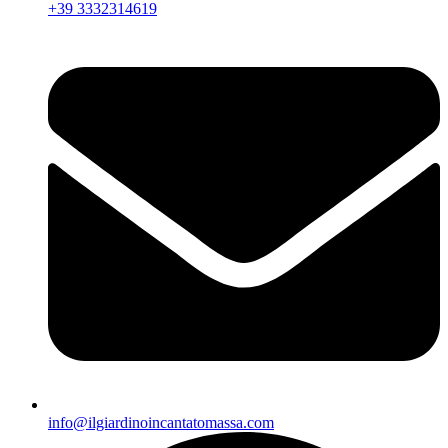
+39 3332314619
info@ilgiardinoincantatomassa.com