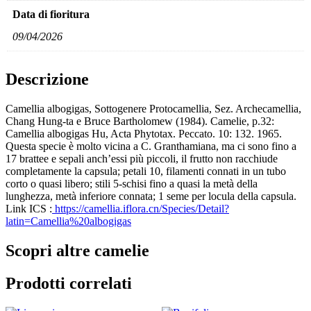
Data di fioritura
09/04/2026
Descrizione
Camellia albogigas, Sottogenere Protocamellia, Sez. Archecamellia,
Chang Hung-ta e Bruce Bartholomew (1984). Camelie, p.32:
Camellia albogigas Hu, Acta Phytotax. Peccato. 10: 132. 1965.
Questa specie è molto vicina a C. Granthamiana, ma ci sono fino a
17 brattee e sepali anch’essi più piccoli, il frutto non racchiude
completamente la capsula; petali 10, filamenti connati in un tubo
corto o quasi libero; stili 5-schisi fino a quasi la metà della
lunghezza, metà inferiore connata; 1 seme per locula della capsula.
Link ICS :
https://camellia.iflora.cn/Species/Detail?
latin=Camellia%20albogigas
Scopri altre camelie
Prodotti correlati