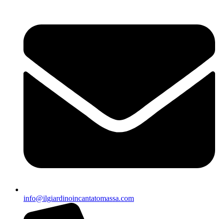
info@ilgiardinoincantatomassa.com