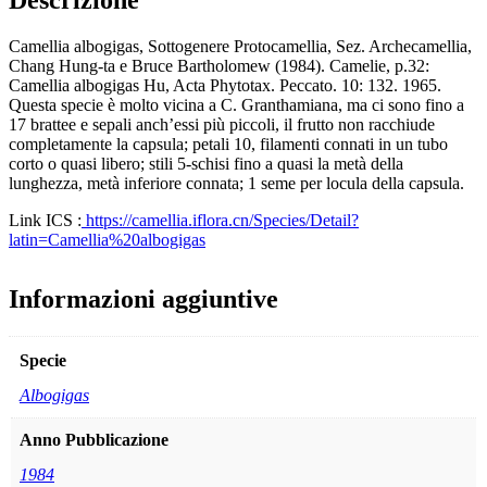
Camellia albogigas, Sottogenere Protocamellia, Sez. Archecamellia,
Chang Hung-ta e Bruce Bartholomew (1984). Camelie, p.32:
Camellia albogigas Hu, Acta Phytotax. Peccato. 10: 132. 1965.
Questa specie è molto vicina a C. Granthamiana, ma ci sono fino a
17 brattee e sepali anch’essi più piccoli, il frutto non racchiude
completamente la capsula; petali 10, filamenti connati in un tubo
corto o quasi libero; stili 5-schisi fino a quasi la metà della
lunghezza, metà inferiore connata; 1 seme per locula della capsula.
Link ICS :
https://camellia.iflora.cn/Species/Detail?
latin=Camellia%20albogigas
Informazioni aggiuntive
Specie
Albogigas
Anno Pubblicazione
1984