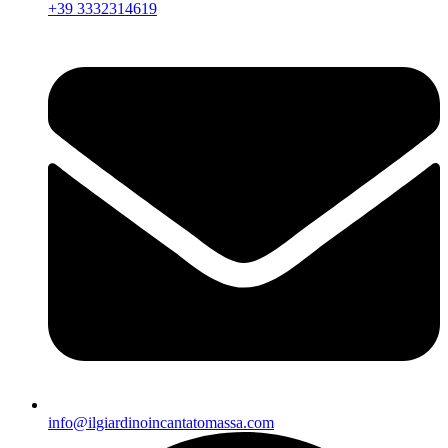
+39 3332314619
info@ilgiardinoincantatomassa.com