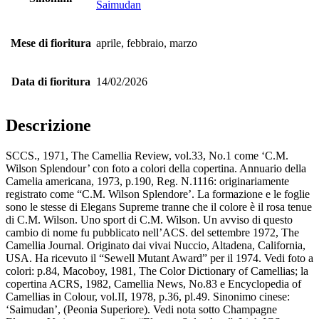
Saimudan
Mese di fioritura
aprile, febbraio, marzo
Data di fioritura
14/02/2026
Descrizione
SCCS., 1971, The Camellia Review, vol.33, No.1 come ‘C.M.
Wilson Splendour’ con foto a colori della copertina. Annuario della
Camelia americana, 1973, p.190, Reg. N.1116: originariamente
registrato come “C.M. Wilson Splendore’. La formazione e le foglie
sono le stesse di Elegans Supreme tranne che il colore è il rosa tenue
di C.M. Wilson. Uno sport di C.M. Wilson. Un avviso di questo
cambio di nome fu pubblicato nell’ACS. del settembre 1972, The
Camellia Journal. Originato dai vivai Nuccio, Altadena, California,
USA. Ha ricevuto il “Sewell Mutant Award” per il 1974. Vedi foto a
colori: p.84, Macoboy, 1981, The Color Dictionary of Camellias; la
copertina ACRS, 1982, Camellia News, No.83 e Encyclopedia of
Camellias in Colour, vol.II, 1978, p.36, pl.49. Sinonimo cinese:
‘Saimudan’, (Peonia Superiore). Vedi nota sotto Champagne