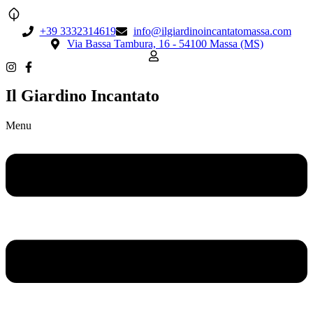
+39 3332314619
info@ilgiardinoincantatomassa.com
Via Bassa Tambura, 16 - 54100 Massa (MS)
Il Giardino Incantato
Menu