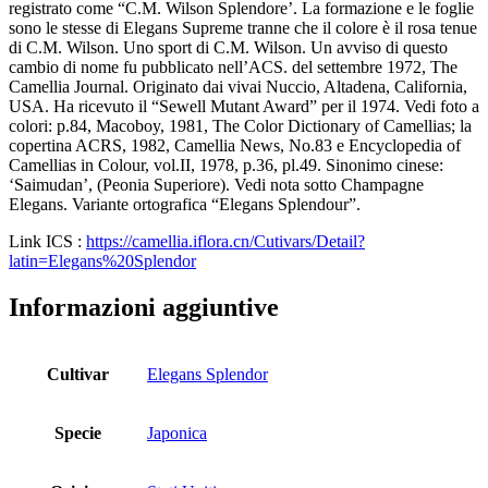
registrato come “C.M. Wilson Splendore’. La formazione e le foglie
sono le stesse di Elegans Supreme tranne che il colore è il rosa tenue
di C.M. Wilson. Uno sport di C.M. Wilson. Un avviso di questo
cambio di nome fu pubblicato nell’ACS. del settembre 1972, The
Camellia Journal. Originato dai vivai Nuccio, Altadena, California,
USA. Ha ricevuto il “Sewell Mutant Award” per il 1974. Vedi foto a
colori: p.84, Macoboy, 1981, The Color Dictionary of Camellias; la
copertina ACRS, 1982, Camellia News, No.83 e Encyclopedia of
Camellias in Colour, vol.II, 1978, p.36, pl.49. Sinonimo cinese:
‘Saimudan’, (Peonia Superiore). Vedi nota sotto Champagne
Elegans. Variante ortografica “Elegans Splendour”.
Link ICS :
https://camellia.iflora.cn/Cutivars/Detail?
latin=Elegans%20Splendor
Informazioni aggiuntive
Cultivar
Elegans Splendor
Specie
Japonica