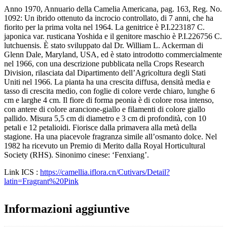
Anno 1970, Annuario della Camelia Americana, pag. 163, Reg. No.
1092: Un ibrido ottenuto da incrocio controllato, di 7 anni, che ha
fiorito per la prima volta nel 1964. La genitrice è P.I.223187 C.
japonica var. rusticana Yoshida e il genitore maschio è P.I.226756 C.
lutchuensis. È stato sviluppato dal Dr. William L. Ackerman di
Glenn Dale, Maryland, USA, ed è stato introdotto commercialmente
nel 1966, con una descrizione pubblicata nella Crops Research
Division, rilasciata dal Dipartimento dell’Agricoltura degli Stati
Uniti nel 1966. La pianta ha una crescita diffusa, densità media e
tasso di crescita medio, con foglie di colore verde chiaro, lunghe 6
cm e larghe 4 cm. Il fiore di forma peonia è di colore rosa intenso,
con antere di colore arancione-giallo e filamenti di colore giallo
pallido. Misura 5,5 cm di diametro e 3 cm di profondità, con 10
petali e 12 petalioidi. Fiorisce dalla primavera alla metà della
stagione. Ha una piacevole fragranza simile all’osmanto dolce. Nel
1982 ha ricevuto un Premio di Merito dalla Royal Horticultural
Society (RHS). Sinonimo cinese: ‘Fenxiang’.
Link ICS :
https://camellia.iflora.cn/Cutivars/Detail?
latin=Fragrant%20Pink
Informazioni aggiuntive