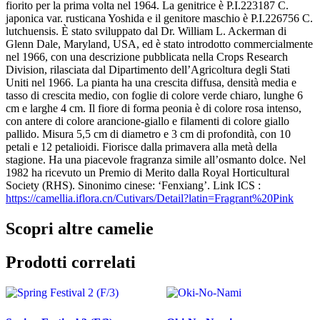
fiorito per la prima volta nel 1964. La genitrice è P.I.223187 C.
japonica var. rusticana Yoshida e il genitore maschio è P.I.226756 C.
lutchuensis. È stato sviluppato dal Dr. William L. Ackerman di
Glenn Dale, Maryland, USA, ed è stato introdotto commercialmente
nel 1966, con una descrizione pubblicata nella Crops Research
Division, rilasciata dal Dipartimento dell’Agricoltura degli Stati
Uniti nel 1966. La pianta ha una crescita diffusa, densità media e
tasso di crescita medio, con foglie di colore verde chiaro, lunghe 6
cm e larghe 4 cm. Il fiore di forma peonia è di colore rosa intenso,
con antere di colore arancione-giallo e filamenti di colore giallo
pallido. Misura 5,5 cm di diametro e 3 cm di profondità, con 10
petali e 12 petalioidi. Fiorisce dalla primavera alla metà della
stagione. Ha una piacevole fragranza simile all’osmanto dolce. Nel
1982 ha ricevuto un Premio di Merito dalla Royal Horticultural
Society (RHS). Sinonimo cinese: ‘Fenxiang’. Link ICS :
https://camellia.iflora.cn/Cutivars/Detail?latin=Fragrant%20Pink
Scopri altre camelie
Prodotti correlati