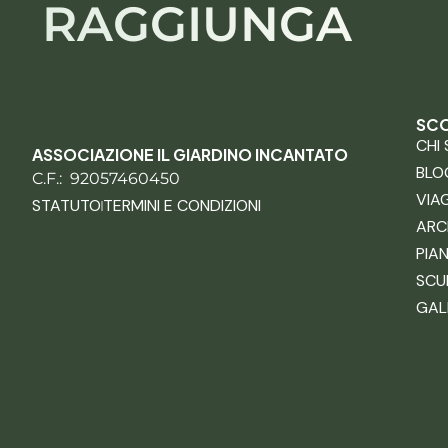
RAGGIUNGA
SCO
CHI
ASSOCIAZIONE IL GIARDINO INCANTATO
BLO
C.F.: 92057460450
VIA
STATUTO
TERMINI E CONDIZIONI
ARC
PIA
SCU
GAL