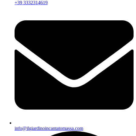
+39 3332314619
info@ilgiardinoincantatomassa.com