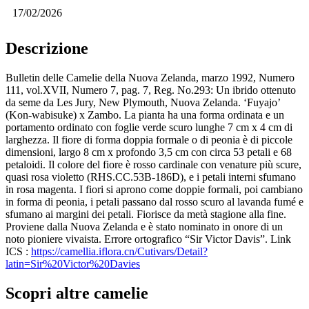
17/02/2026
Descrizione
Bulletin delle Camelie della Nuova Zelanda, marzo 1992, Numero
111, vol.XVII, Numero 7, pag. 7, Reg. No.293: Un ibrido ottenuto
da seme da Les Jury, New Plymouth, Nuova Zelanda. ‘Fuyajo’
(Kon-wabisuke) x Zambo. La pianta ha una forma ordinata e un
portamento ordinato con foglie verde scuro lunghe 7 cm x 4 cm di
larghezza. Il fiore di forma doppia formale o di peonia è di piccole
dimensioni, largo 8 cm x profondo 3,5 cm con circa 53 petali e 68
petaloidi. Il colore del fiore è rosso cardinale con venature più scure,
quasi rosa violetto (RHS.CC.53B-186D), e i petali interni sfumano
in rosa magenta. I fiori si aprono come doppie formali, poi cambiano
in forma di peonia, i petali passano dal rosso scuro al lavanda fumé e
sfumano ai margini dei petali. Fiorisce da metà stagione alla fine.
Proviene dalla Nuova Zelanda e è stato nominato in onore di un
noto pioniere vivaista. Errore ortografico “Sir Victor Davis”. Link
ICS :
https://camellia.iflora.cn/Cutivars/Detail?
latin=Sir%20Victor%20Davies
Scopri altre camelie