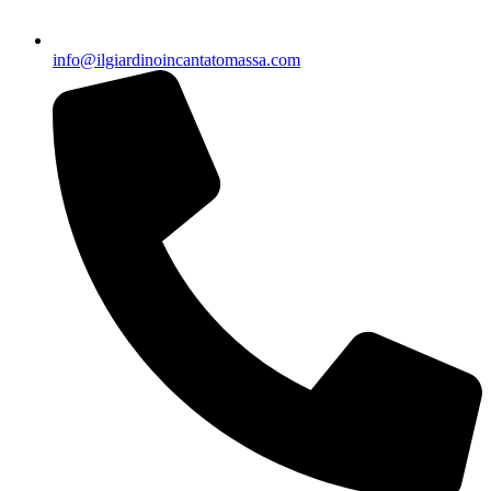
info@ilgiardinoincantatomassa.com