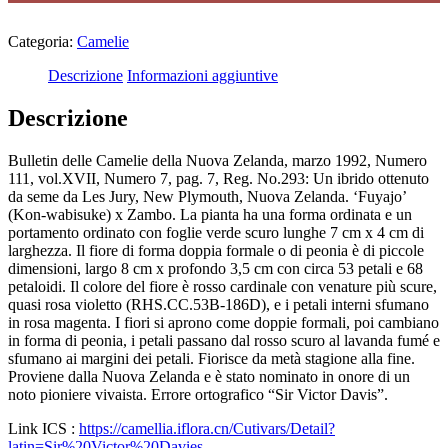
Categoria:
Camelie
Descrizione
Informazioni aggiuntive
Descrizione
Bulletin delle Camelie della Nuova Zelanda, marzo 1992, Numero
111, vol.XVII, Numero 7, pag. 7, Reg. No.293: Un ibrido ottenuto
da seme da Les Jury, New Plymouth, Nuova Zelanda. ‘Fuyajo’
(Kon-wabisuke) x Zambo. La pianta ha una forma ordinata e un
portamento ordinato con foglie verde scuro lunghe 7 cm x 4 cm di
larghezza. Il fiore di forma doppia formale o di peonia è di piccole
dimensioni, largo 8 cm x profondo 3,5 cm con circa 53 petali e 68
petaloidi. Il colore del fiore è rosso cardinale con venature più scure,
quasi rosa violetto (RHS.CC.53B-186D), e i petali interni sfumano
in rosa magenta. I fiori si aprono come doppie formali, poi cambiano
in forma di peonia, i petali passano dal rosso scuro al lavanda fumé e
sfumano ai margini dei petali. Fiorisce da metà stagione alla fine.
Proviene dalla Nuova Zelanda e è stato nominato in onore di un
noto pioniere vivaista. Errore ortografico “Sir Victor Davis”.
Link ICS :
https://camellia.iflora.cn/Cutivars/Detail?
latin=Sir%20Victor%20Davies