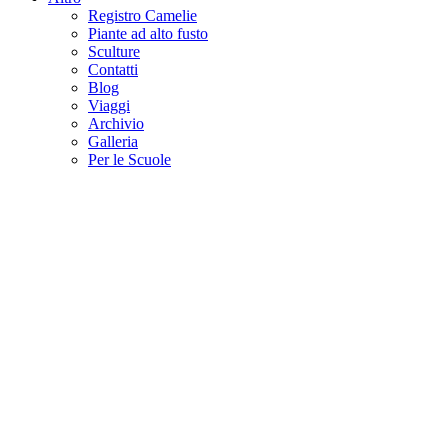
Registro Camelie
Piante ad alto fusto
Sculture
Contatti
Blog
Viaggi
Archivio
Galleria
Per le Scuole