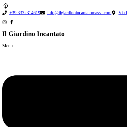
+39 3332314619
info@ilgiardinoincantatomassa.com
Via 
Il Giardino Incantato
Menu