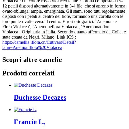
Violacea’: Un colore rosso violaceo tenue. Corolla composta da 9-
12 petali disposti alternativamente in 3-4 file, che si aprono in forma
ovato-oblunga, ampia, emarginata. Gli stami sono tutti regolarmente
disposti con i petali al centro del fiore, formando una corolla con le
loro punte rivolte verso il centro. Errori ortografici: ‘Anemonae
Flora Violacea’, ‘Anemoneflora Violacea’, ‘Anemonaeflora
Violacea’. Originaria in Italia. Secondo quanto affermato da Colla, è
stata creata da Negri, Milano. Link ICS :
https://camellia.iflora.cn/Cutivars/Detail?
latin=Anemoniflora%20Violacea
Scopri altre camelie
Prodotti correlati
Duchesse Decazes
Francie L,