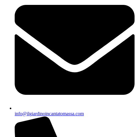
info@ilgiardinoincantatomassa.com