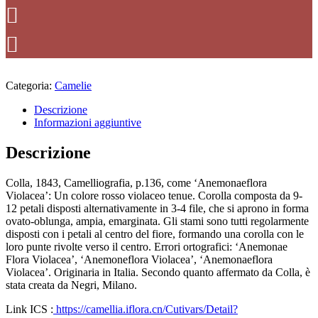
Categoria:
Camelie
Descrizione
Informazioni aggiuntive
Descrizione
Colla, 1843, Camelliografia, p.136, come ‘Anemonaeflora
Violacea’: Un colore rosso violaceo tenue. Corolla composta da 9-
12 petali disposti alternativamente in 3-4 file, che si aprono in forma
ovato-oblunga, ampia, emarginata. Gli stami sono tutti regolarmente
disposti con i petali al centro del fiore, formando una corolla con le
loro punte rivolte verso il centro. Errori ortografici: ‘Anemonae
Flora Violacea’, ‘Anemoneflora Violacea’, ‘Anemonaeflora
Violacea’. Originaria in Italia. Secondo quanto affermato da Colla, è
stata creata da Negri, Milano.
Link ICS :
https://camellia.iflora.cn/Cutivars/Detail?