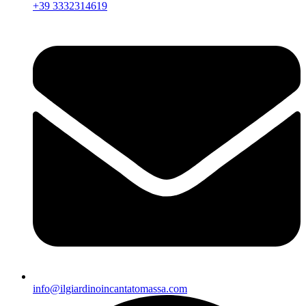
+39 3332314619
info@ilgiardinoincantatomassa.com