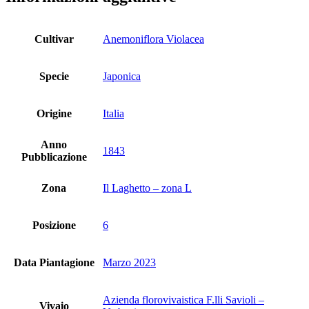
Cultivar
Anemoniflora Violacea
Specie
Japonica
Origine
Italia
Anno
1843
Pubblicazione
Zona
Il Laghetto – zona L
Posizione
6
Data Piantagione
Marzo 2023
Azienda florovivaistica F.lli Savioli –
Vivaio