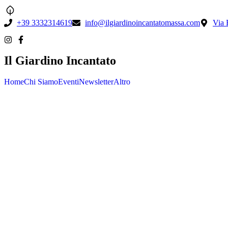
+39 3332314619
info@ilgiardinoincantatomassa.com
Via 
Il Giardino Incantato
Home
Chi Siamo
Eventi
Newsletter
Altro