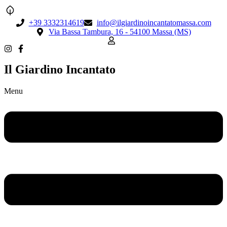
+39 3332314619
info@ilgiardinoincantatomassa.com
Via Bassa Tambura, 16 - 54100 Massa (MS)
Il Giardino Incantato
Menu