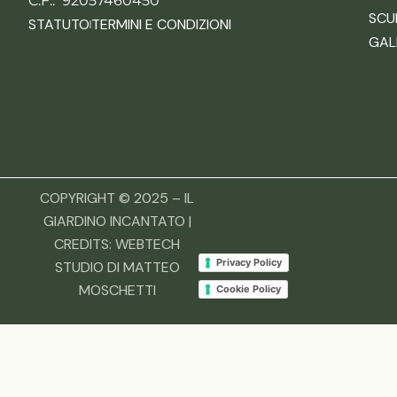
C.F.: 92057460450
SCU
STATUTO
TERMINI E CONDIZIONI
GAL
COPYRIGHT © 2025 – IL
GIARDINO INCANTATO |
CREDITS:
WEBTECH
Privacy Policy
STUDIO DI MATTEO
MOSCHETTI
Cookie Policy