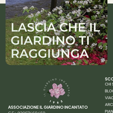
LASCIA CHE IL
GIARDINO TI
RAGGIUNGA
SCO
CHI
BLO
VIA
ARC
ASSOCIAZIONE IL GIARDINO INCANTATO
PIA