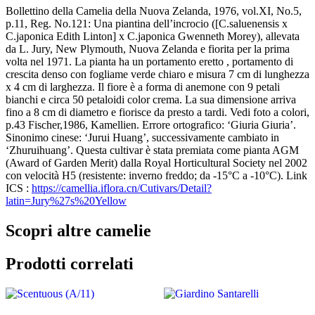
Bollettino della Camelia della Nuova Zelanda, 1976, vol.XI, No.5,
p.11, Reg. No.121: Una piantina dell’incrocio ([C.saluenensis x
C.japonica Edith Linton] x C.japonica Gwenneth Morey), allevata
da L. Jury, New Plymouth, Nuova Zelanda e fiorita per la prima
volta nel 1971. La pianta ha un portamento eretto , portamento di
crescita denso con fogliame verde chiaro e misura 7 cm di lunghezza
x 4 cm di larghezza. Il fiore è a forma di anemone con 9 petali
bianchi e circa 50 petaloidi color crema. La sua dimensione arriva
fino a 8 cm di diametro e fiorisce da presto a tardi. Vedi foto a colori,
p.43 Fischer,1986, Kamellien. Errore ortografico: ‘Giuria Giuria’.
Sinonimo cinese: ‘Jurui Huang’, successivamente cambiato in
‘Zhuruihuang’. Questa cultivar è stata premiata come pianta AGM
(Award of Garden Merit) dalla Royal Horticultural Society nel 2002
con velocità H5 (resistente: inverno freddo; da -15°C a -10°C). Link
ICS :
https://camellia.iflora.cn/Cutivars/Detail?
latin=Jury%27s%20Yellow
Scopri altre camelie
Prodotti correlati