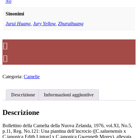
No
Sinonimi
Jurui Huang
,
Jury Yellow
,
Zhuruihuang
Categoria:
Camelie
Descrizione
Informazioni aggiuntive
Descrizione
Bollettino della Camelia della Nuova Zelanda, 1976, vol.XI, No.5,
p.11, Reg. No.121: Una piantina dell’incrocio ([C.saluenensis x
C.japonica Edith Linton] x C.japonica Gwenneth Morey), allevata