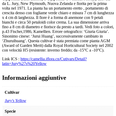
da L. Jury, New Plymouth, Nuova Zelanda e fiorita per la prima
volta nel 1971. La pianta ha un portamento eretto , portamento di
crescita denso con fogliame verde chiaro e misura 7 cm di lunghezza
x 4 cm di larghezza. Il fiore è a forma di anemone con 9 petali
bianchi e circa 50 petaloidi color crema. La sua dimensione arriva
fino a 8 cm di diametro e fiorisce da presto a tardi. Vedi foto a colori,
p.43 Fischer,1986, Kamellien. Errore ortografico: ‘Giuria Giuria’.
Sinonimo cinese: ‘Jurui Huang’, successivamente cambiato in
‘Zhuruihuang’. Questa cultivar è stata premiata come pianta AGM
(Award of Garden Merit) dalla Royal Horticultural Society nel 2002
con velocità H5 (resistente: inverno freddo; da -15°C a -10°C).
Link ICS :
https://camellia.iflora.cn/Cutivars/Detail?
latin=Jury%27s%20Yellow
Informazioni aggiuntive
Cultivar
Jury's Yellow
Specie