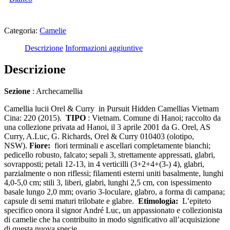
Categoria:
Camelie
Descrizione
Informazioni aggiuntive
Descrizione
Sezione
: Archecamellia
Camellia lucii Orel & Curry
in Pursuit Hidden Camellias Vietnam
Cina: 220 (2015).
TIPO
: Vietnam. Comune di Hanoi; raccolto da
una collezione privata ad Hanoi, il 3 aprile 2001 da G. Orel, AS
Curry, A.Luc, G. Richards, Orel & Curry 010403 (olotipo,
NSW).
Fiore:
fiori terminali e ascellari completamente bianchi;
pedicello robusto, falcato; sepali 3, strettamente appressati, glabri,
sovrapposti; petali 12-13, in 4 verticilli (3+2+4+(3-) 4), glabri,
parzialmente o non riflessi; filamenti esterni uniti basalmente, lunghi
4,0-5,0 cm; stili 3, liberi, glabri, lunghi 2,5 cm, con ispessimento
basale lungo 2,0 mm; ovario 3-loculare, glabro, a forma di campana;
capsule di semi maturi trilobate e glabre.
Etimologia:
L’epiteto
specifico onora il signor André Luc, un appassionato e collezionista
di camelie che ha contribuito in modo significativo all’acquisizione
di questa nuova specie.