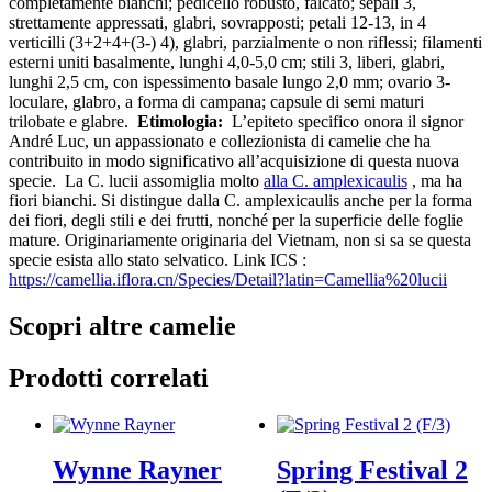
completamente bianchi; pedicello robusto, falcato; sepali 3,
strettamente appressati, glabri, sovrapposti; petali 12-13, in 4
verticilli (3+2+4+(3-) 4), glabri, parzialmente o non riflessi; filamenti
esterni uniti basalmente, lunghi 4,0-5,0 cm; stili 3, liberi, glabri,
lunghi 2,5 cm, con ispessimento basale lungo 2,0 mm; ovario 3-
loculare, glabro, a forma di campana; capsule di semi maturi
trilobate e glabre.
Etimologia:
L’epiteto specifico onora il signor
André Luc, un appassionato e collezionista di camelie che ha
contribuito in modo significativo all’acquisizione di questa nuova
specie.
La C. lucii assomiglia molto
alla C. amplexicaulis
, ma ha
fiori bianchi. Si distingue dalla C. amplexicaulis anche per la forma
dei fiori, degli stili e dei frutti, nonché per la superficie delle foglie
mature.
Originariamente originaria del Vietnam, non si sa se questa
specie esista allo stato selvatico.
Link ICS :
https://camellia.iflora.cn/Species/Detail?latin=Camellia%20lucii
Scopri altre camelie
Prodotti correlati
Wynne Rayner
Spring Festival 2