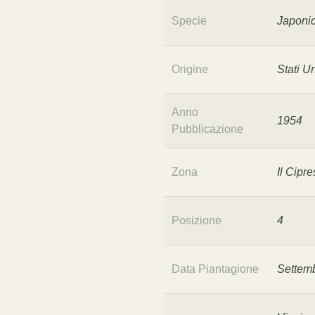
Specie
Japoni
Origine
Stati Un
Anno
1954
Pubblicazione
Zona
Il Cipr
Posizione
4
Data Piantagione
Settem