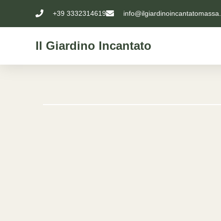
+39 3332314619
info@ilgiardinoincantatomassa
Il Giardino Incantato