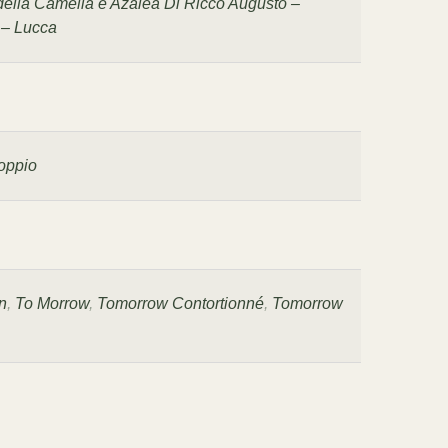
della Camelia e Azalea Di Ricco Augusto –
 – Lucca
oppio
n
,
To Morrow
,
Tomorrow Contortionné
,
Tomorrow