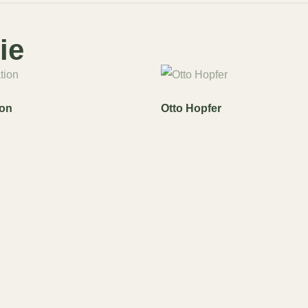
ie
ion
Otto Hopfer