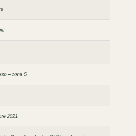
ca
iti
esso – zona S
bre 2021