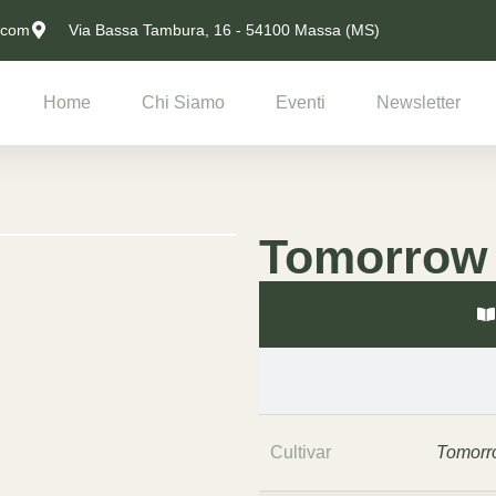
.com
Via Bassa Tambura, 16 - 54100 Massa (MS)
Home
Chi Siamo
Eventi
Newsletter
Tomorrow
Cultivar
Tomorr