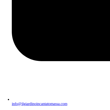
info@ilgiardinoincantatomassa.com