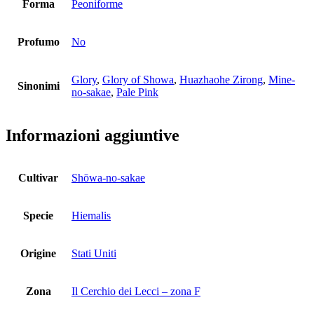
Forma
Peoniforme
Profumo
No
Glory
,
Glory of Showa
,
Huazhaohe Zirong
,
Mine-
Sinonimi
no-sakae
,
Pale Pink
Informazioni aggiuntive
Cultivar
Shōwa-no-sakae
Specie
Hiemalis
Origine
Stati Uniti
Zona
Il Cerchio dei Lecci – zona F