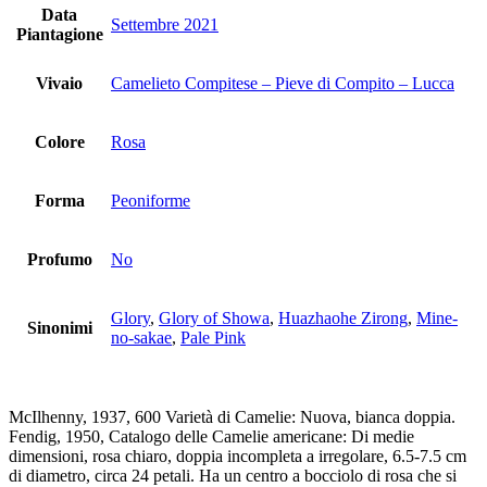
Data
Settembre 2021
Piantagione
Vivaio
Camelieto Compitese – Pieve di Compito – Lucca
Colore
Rosa
Forma
Peoniforme
Profumo
No
Glory
,
Glory of Showa
,
Huazhaohe Zirong
,
Mine-
Sinonimi
no-sakae
,
Pale Pink
McIlhenny, 1937, 600 Varietà di Camelie: Nuova, bianca doppia.
Fendig, 1950, Catalogo delle Camelie americane: Di medie
dimensioni, rosa chiaro, doppia incompleta a irregolare, 6.5-7.5 cm
di diametro, circa 24 petali. Ha un centro a bocciolo di rosa che si