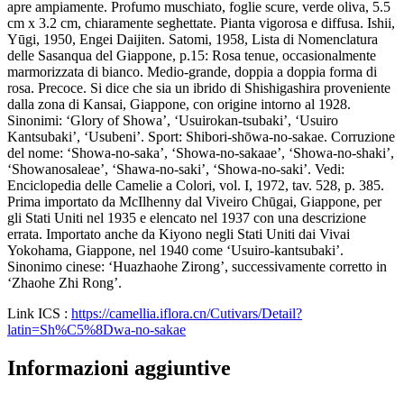
apre ampiamente. Profumo muschiato, foglie scure, verde oliva, 5.5
cm x 3.2 cm, chiaramente seghettate. Pianta vigorosa e diffusa. Ishii,
Yūgi, 1950, Engei Daijiten. Satomi, 1958, Lista di Nomenclatura
delle Sasanqua del Giappone, p.15: Rosa tenue, occasionalmente
marmorizzata di bianco. Medio-grande, doppia a doppia forma di
rosa. Precoce. Si dice che sia un ibrido di Shishigashira proveniente
dalla zona di Kansai, Giappone, con origine intorno al 1928.
Sinonimi: ‘Glory of Showa’, ‘Usuirokan-tsubaki’, ‘Usuiro
Kantsubaki’, ‘Usubeni’. Sport: Shibori-shōwa-no-sakae. Corruzione
del nome: ‘Showa-no-saka’, ‘Showa-no-sakaae’, ‘Showa-no-shaki’,
‘Showanosaleae’, ‘Shawa-no-saki’, ‘Showa-no-saki’. Vedi:
Enciclopedia delle Camelie a Colori, vol. I, 1972, tav. 528, p. 385.
Prima importato da McIlhenny dal Viveiro Chūgai, Giappone, per
gli Stati Uniti nel 1935 e elencato nel 1937 con una descrizione
errata. Importato anche da Kiyono negli Stati Uniti dai Vivai
Yokohama, Giappone, nel 1940 come ‘Usuiro-kantsubaki’.
Sinonimo cinese: ‘Huazhaohe Zirong’, successivamente corretto in
‘Zhaohe Zhi Rong’.
Link ICS :
https://camellia.iflora.cn/Cutivars/Detail?
latin=Sh%C5%8Dwa-no-sakae
Informazioni aggiuntive