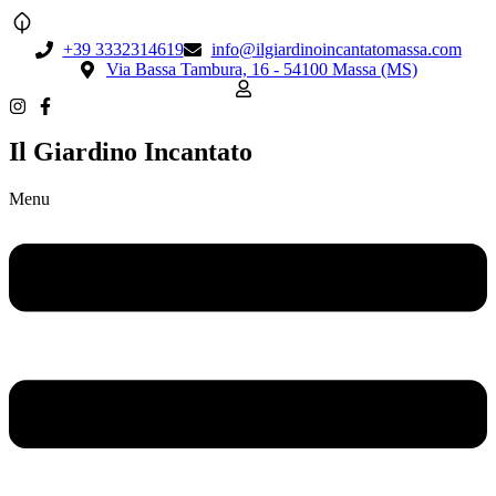
+39 3332314619
info@ilgiardinoincantatomassa.com
Via Bassa Tambura, 16 - 54100 Massa (MS)
Il Giardino Incantato
Menu