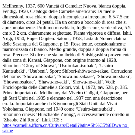
McIlhenny, 1937, 600 Varietà di Camelie: Nuova, bianca doppia.
Fendig, 1950, Catalogo delle Camelie americane: Di medie
dimensioni, rosa chiaro, doppia incompleta a irregolare, 6.5-7.5 cm
di diametro, circa 24 petali. Ha un centro a bocciolo di rosa che si
apre ampiamente. Profumo muschiato, foglie scure, verde oliva, 5.5
cm x 3.2 cm, chiaramente seghettate. Pianta vigorosa e diffusa. Ishii,
Yūgi, 1950, Engei Daijiten. Satomi, 1958, Lista di Nomenclatura
delle Sasanqua del Giappone, p.15: Rosa tenue, occasionalmente
marmorizzata di bianco. Medio-grande, doppia a doppia forma di
rosa. Precoce. Si dice che sia un ibrido di Shishigashira proveniente
dalla zona di Kansai, Giappone, con origine intorno al 1928.
Sinonimi: ‘Glory of Showa’, ‘Usuirokan-tsubaki’, ‘Usuiro
Kantsubaki’, ‘Usubeni’. Sport: Shibori-shōwa-no-sakae. Corruzione
del nome: ‘Showa-no-saka’, ‘Showa-no-sakaae’, ‘Showa-no-shaki’,
‘Showanosaleae’, ‘Shawa-no-saki’, ‘Showa-no-saki’. Vedi:
Enciclopedia delle Camelie a Colori, vol. I, 1972, tav. 528, p. 385.
Prima importato da McIlhenny dal Viveiro Chūgai, Giappone, per
gli Stati Uniti nel 1935 e elencato nel 1937 con una descrizione
errata. Importato anche da Kiyono negli Stati Uniti dai Vivai
Yokohama, Giappone, nel 1940 come ‘Usuiro-kantsubaki’.
Sinonimo cinese: ‘Huazhaohe Zirong’, successivamente corretto in
‘Zhaohe Zhi Rong’. Link ICS :
https://camellia.iflora.cn/Cutivars/Detail?latin=Sh%C5%8Dwa-no-
sakae